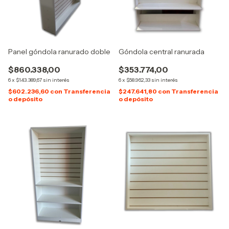
Panel góndola ranurado doble
Góndola central ranurada
$860.338,00
$353.774,00
6
x
$143.389,67
sin interés
6
x
$58.962,33
sin interés
$602.236,60
con
Transferencia
$247.641,80
con
Transferencia
o depósito
o depósito