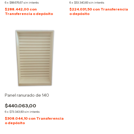
6
x
$68.676,67
sin interés
6
x
$53.340,83
sin interés
$288.442,00
con
$224.031,50
con
Transferencia
Transferencia o depósito
o depósito
Panel ranurado de 140
$440.063,00
6
x
$73.343,83
sin interés
$308.044,10
con
Transferencia
o depósito