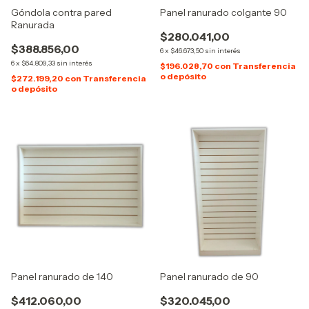
Góndola contra pared
Panel ranurado colgante 90
Ranurada
$280.041,00
$388.856,00
6
x
$46.673,50
sin interés
6
x
$64.809,33
sin interés
$196.028,70
con
Transferencia
o depósito
$272.199,20
con
Transferencia
o depósito
Panel ranurado de 140
Panel ranurado de 90
$412.060,00
$320.045,00