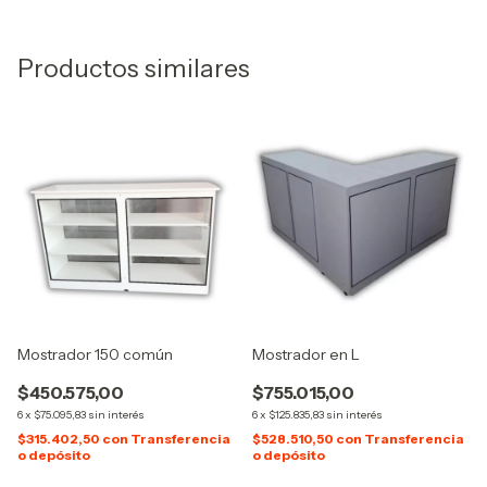
Productos similares
Mostrador 150 común
Mostrador en L
$450.575,00
$755.015,00
6
x
$75.095,83
sin interés
6
x
$125.835,83
sin interés
$315.402,50
con
Transferencia
$528.510,50
con
Transferencia
o depósito
o depósito