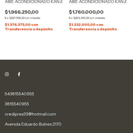
AIRE ACONDICIONADO KANJI
AIRE ACONDICIONADO KANJI
$1.966.250,00
$1.760.000,00
6
x
$327.708,33
sin interés
6
x
$293.333,33
sin interés
$1.376.375,00
con
$1.232.000,00
con
Transferencia o depósito
Transferencia o depósito
543815540955
3815540955
credipres33@hotmail.com
Avenida Eduardo Bulnes 2170