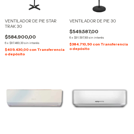
VENTILADOR DE PIE STAR
VENTILADOR DE PIE 30
TRAK 30
$549.587,00
$584.900,00
6
x
$91.597,83
sin interés
6
x
$97.483,33
sin interés
$384.710,90
con
Transferencia
o depósito
$409.430,00
con
Transferencia
o depósito