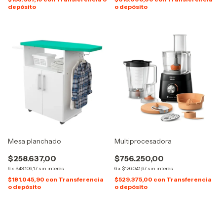
depósito
o depósito
Mesa planchado
Multiprocesadora
$258.637,00
$756.250,00
6
x
$43.106,17
sin interés
6
x
$126.041,67
sin interés
$181.045,90
con
Transferencia
$529.375,00
con
Transferencia
o depósito
o depósito