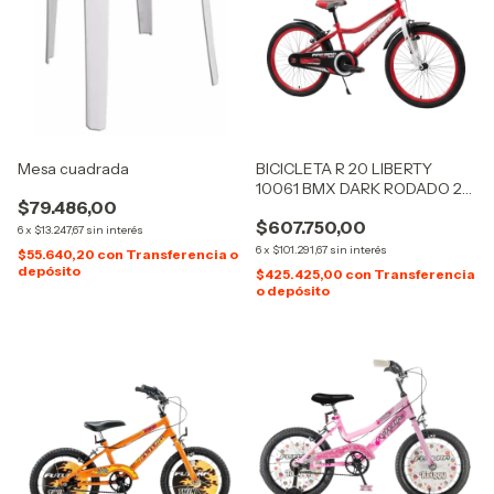
Mesa cuadrada
BICICLETA R 20 LIBERTY
10061 BMX DARK RODADO 20
$79.486,00
CROSS
$607.750,00
6
x
$13.247,67
sin interés
6
x
$101.291,67
sin interés
$55.640,20
con
Transferencia o
depósito
$425.425,00
con
Transferencia
o depósito