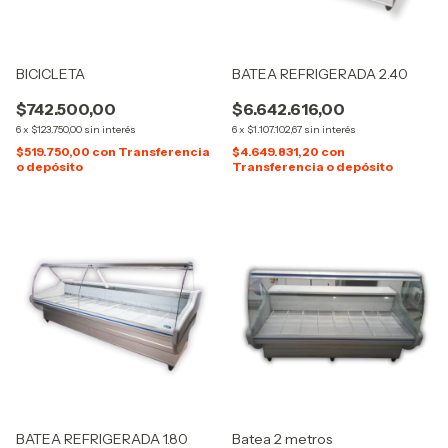
BICICLETA
BATEA REFRIGERADA 2.40
$742.500,00
$6.642.616,00
6
x
$123.750,00
sin interés
6
x
$1.107.102,67
sin interés
$519.750,00
con
Transferencia
$4.649.831,20
con
o depósito
Transferencia o depósito
BATEA REFRIGERADA 1.80
Batea 2 metros