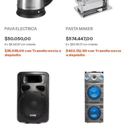
PAVA ELECTRICA
PASTA MAKER
$50.050,00
$574.447,00
6
x
$8.341,67
sin interés
6
x
$95.741,17
sin interés
$35.035,00
con
Transferencia o
$402.112,90
con
Transferencia
depósito
o depósito