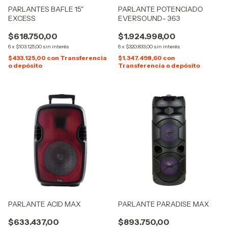
PARLANTES BAFLE 15"
PARLANTE POTENCIADO
EXCESS
EVERSOUND- 363
$618.750,00
$1.924.998,00
6
x
$103.125,00
sin interés
6
x
$320.833,00
sin interés
$433.125,00
con
Transferencia
$1.347.498,60
con
o depósito
Transferencia o depósito
PARLANTE ACID MAX
PARLANTE PARADISE MAX
$633.437,00
$893.750,00