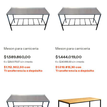
Meson para carniceria
Meson para carniceria
$1.589.860,00
$1.444.019,00
6
x
$264.976,67
sin interés
6
x
$240.669,83
sin interés
$1.112.902,00
con
$1.010.813,30
con
Transferencia o depósito
Transferencia o depósito