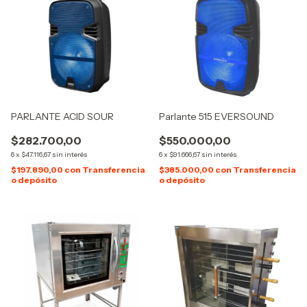
PARLANTE ACID SOUR
Parlante 515 EVERSOUND
$282.700,00
$550.000,00
6
x
$47.116,67
sin interés
6
x
$91.666,67
sin interés
$197.890,00
con
Transferencia
$385.000,00
con
Transferencia
o depósito
o depósito