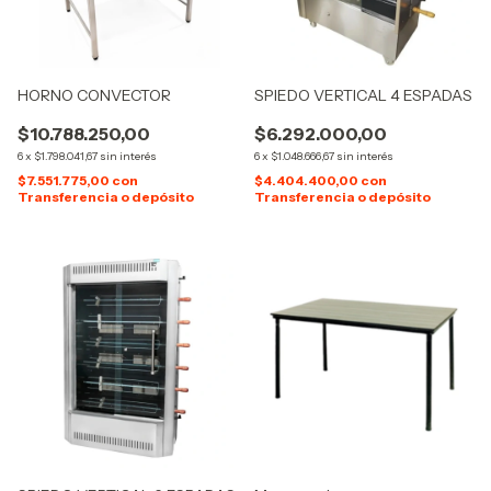
HORNO CONVECTOR
SPIEDO VERTICAL 4 ESPADAS
$10.788.250,00
$6.292.000,00
6
x
$1.798.041,67
sin interés
6
x
$1.048.666,67
sin interés
$7.551.775,00
con
$4.404.400,00
con
Transferencia o depósito
Transferencia o depósito