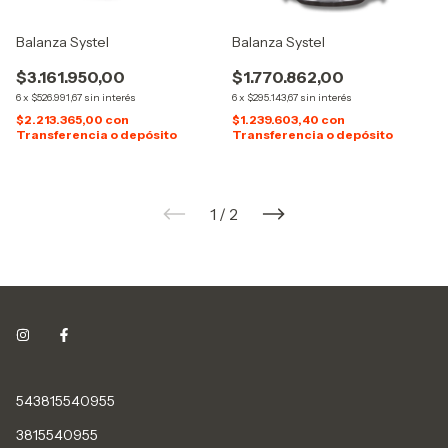
Balanza Systel
Balanza Systel
$3.161.950,00
$1.770.862,00
6
x
$526.991,67
sin interés
6
x
$295.143,67
sin interés
$2.213.365,00
con
$1.239.603,40
con
Transferencia o depósito
Transferencia o depósito
1
/
2
543815540955
3815540955