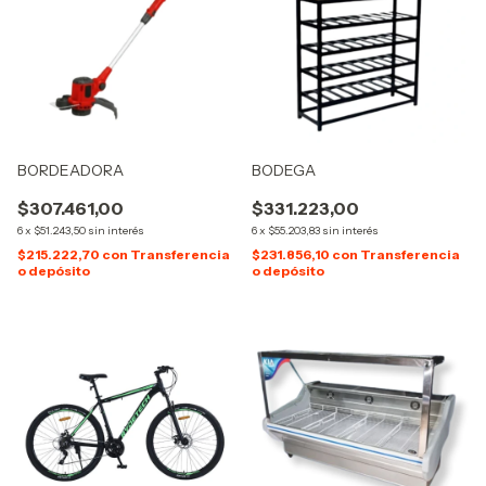
BORDEADORA
BODEGA
$307.461,00
$331.223,00
6
x
$51.243,50
sin interés
6
x
$55.203,83
sin interés
$215.222,70
con
Transferencia
$231.856,10
con
Transferencia
o depósito
o depósito