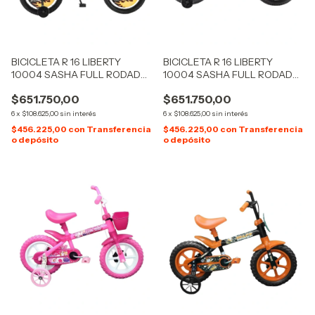
BICICLETA R 16 LIBERTY
BICICLETA R 16 LIBERTY
10004 SASHA FULL RODADO
10004 SASHA FULL RODADO
16 CROSS
16 CROSS
$651.750,00
$651.750,00
6
x
$108.625,00
sin interés
6
x
$108.625,00
sin interés
$456.225,00
con
Transferencia
$456.225,00
con
Transferencia
o depósito
o depósito