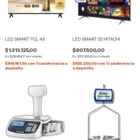
LED SMART TCL 43
LED SMART 32 HITACHI
$1.313.125,00
$907.500,00
6
x
$218.854,17
sin interés
6
x
$151.250,00
sin interés
$919.187,50
con
Transferencia o
$635.250,00
con
Transferencia
depósito
o depósito