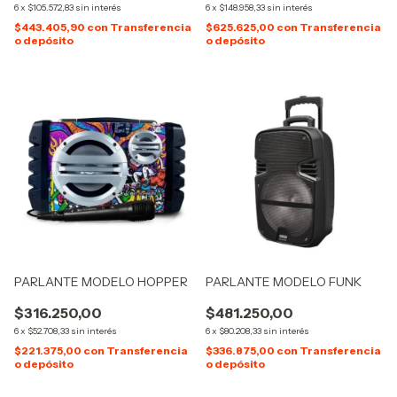
6
x
$105.572,83
sin interés
6
x
$148.958,33
sin interés
$443.405,90
con
Transferencia
$625.625,00
con
Transferencia
o depósito
o depósito
PARLANTE MODELO HOPPER
PARLANTE MODELO FUNK
$316.250,00
$481.250,00
6
x
$52.708,33
sin interés
6
x
$80.208,33
sin interés
$221.375,00
con
Transferencia
$336.875,00
con
Transferencia
o depósito
o depósito