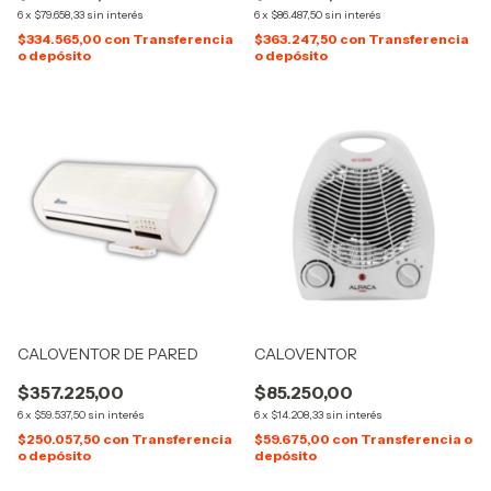
6
x
$79.658,33
sin interés
6
x
$86.487,50
sin interés
$334.565,00
con
Transferencia
$363.247,50
con
Transferencia
o depósito
o depósito
CALOVENTOR DE PARED
CALOVENTOR
$357.225,00
$85.250,00
6
x
$59.537,50
sin interés
6
x
$14.208,33
sin interés
$250.057,50
con
Transferencia
$59.675,00
con
Transferencia o
o depósito
depósito