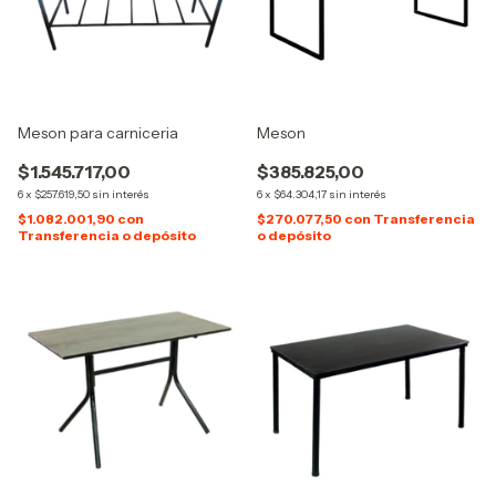
Meson para carniceria
Meson
$1.545.717,00
$385.825,00
6
x
$257.619,50
sin interés
6
x
$64.304,17
sin interés
$1.082.001,90
con
$270.077,50
con
Transferencia
Transferencia o depósito
o depósito