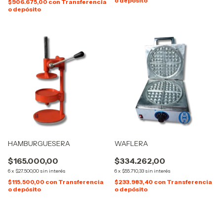
o depósito
$906.675,00
con
Transferencia
o depósito
HAMBURGUESERA
WAFLERA
$165.000,00
$334.262,00
6
x
$27.500,00
sin interés
6
x
$55.710,33
sin interés
$115.500,00
con
Transferencia
$233.983,40
con
Transferencia
o depósito
o depósito