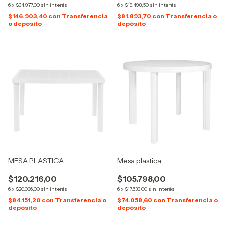
6
x
$34.977,00
sin interés
6
x
$19.498,50
sin interés
$146.903,40
con
Transferencia
$81.893,70
con
Transferencia o
o depósito
depósito
MESA PLASTICA
Mesa plastica
$120.216,00
$105.798,00
6
x
$20.036,00
sin interés
6
x
$17.633,00
sin interés
$84.151,20
con
Transferencia o
$74.058,60
con
Transferencia o
depósito
depósito