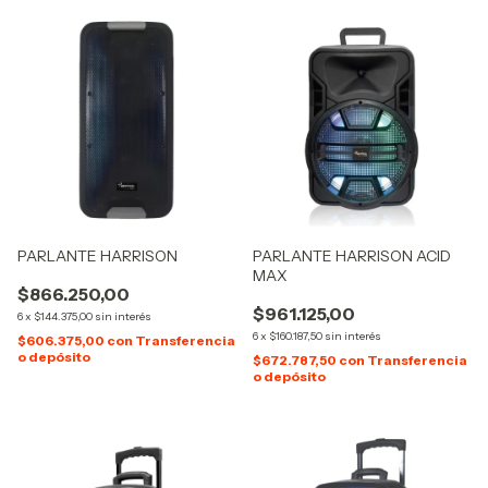
PARLANTE HARRISON
PARLANTE HARRISON ACID
MAX
$866.250,00
$961.125,00
6
x
$144.375,00
sin interés
6
x
$160.187,50
sin interés
$606.375,00
con
Transferencia
o depósito
$672.787,50
con
Transferencia
o depósito