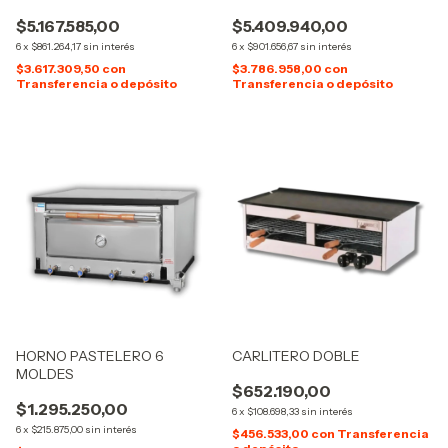
$5.167.585,00
$5.409.940,00
6
x
$861.264,17
sin interés
6
x
$901.656,67
sin interés
$3.617.309,50
con
$3.786.958,00
con
Transferencia o depósito
Transferencia o depósito
HORNO PASTELERO 6
CARLITERO DOBLE
MOLDES
$652.190,00
$1.295.250,00
6
x
$108.698,33
sin interés
6
x
$215.875,00
sin interés
$456.533,00
con
Transferencia