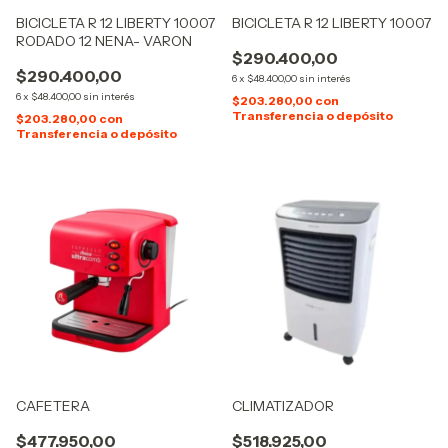
BICICLETA R 12 LIBERTY 10007
BICICLETA R 12 LIBERTY 10007
RODADO 12 NENA- VARON
$290.400,00
$290.400,00
6
x
$48.400,00
sin interés
6
x
$48.400,00
sin interés
$203.280,00
con
Transferencia o depósito
$203.280,00
con
Transferencia o depósito
CAFETERA
CLIMATIZADOR
$477.950,00
$518.925,00