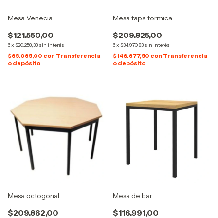
Mesa Venecia
Mesa tapa formica
$121.550,00
$209.825,00
6
x
$20.258,33
sin interés
6
x
$34.970,83
sin interés
$85.085,00
con
Transferencia
$146.877,50
con
Transferencia
o depósito
o depósito
Mesa octogonal
Mesa de bar
$209.862,00
$116.991,00