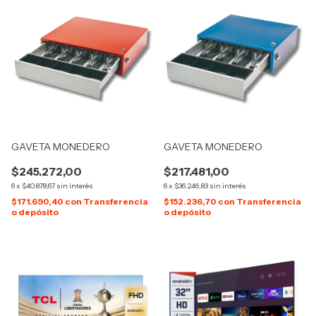
GAVETA MONEDERO
GAVETA MONEDERO
$245.272,00
$217.481,00
6
x
$40.878,67
sin interés
6
x
$36.246,83
sin interés
$171.690,40
con
Transferencia
$152.236,70
con
Transferencia
o depósito
o depósito