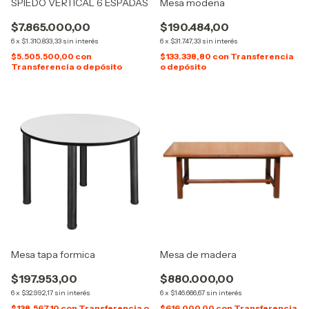
SPIEDO VERTICAL 6 ESPADAS
Mesa modena
$7.865.000,00
$190.484,00
6
x
$1.310.833,33
sin interés
6
x
$31.747,33
sin interés
$5.505.500,00
con
$133.338,80
con
Transferencia
Transferencia o depósito
o depósito
Mesa tapa formica
Mesa de madera
$197.953,00
$880.000,00
6
x
$32.992,17
sin interés
6
x
$146.666,67
sin interés
$138.567,10
con
Transferencia o
$616.000,00
con
Transferencia