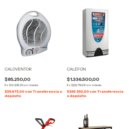
CALOVENTOR
CALEFON
$85.250,00
$1.336.500,00
6
x
$14.208,33
sin interés
6
x
$222.750,00
sin interés
$59.675,00
con
Transferencia o
$935.550,00
con
Transferencia
depósito
o depósito