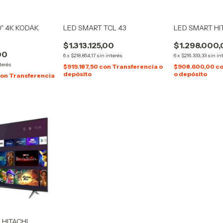
" 4K KODAK
LED SMART TCL 43
LED SMART HI
$1.313.125,00
$1.298.000
00
6
x
$218.854,17
sin interés
6
x
$216.333,33
sin in
terés
$919.187,50
con
Transferencia o
$908.600,00
c
depósito
o depósito
con
Transferencia
 HITACHI