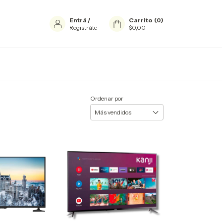
Entrá
/
Carrito
(
0
)
Registráte
$0,00
Ordenar por