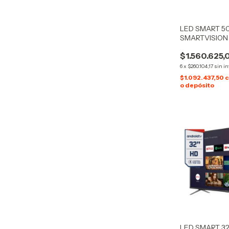
LED SMART 50
SMARTVISION
$1.560.625,
6
x
$260.104,17
sin in
$1.092.437,50
o depósito
LED SMART 32