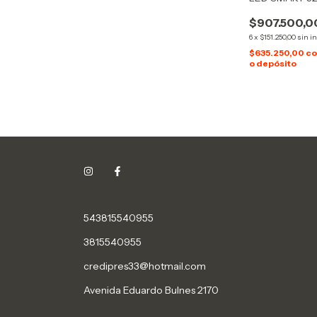
$907.500,0
6
x
$151.250,00
sin i
$635.250,00
c
o depósito
543815540955
3815540955
credipres33@hotmail.com
Avenida Eduardo Bulnes 2170