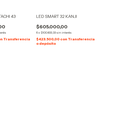
TACHI 43
LED SMART 32 KANJI
,00
$605.000,00
terés
6
x
$100.833,33
sin interés
on
Transferencia
$423.500,00
con
Transferencia
o depósito