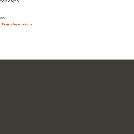
con cajón
erés
n
Transferencia o