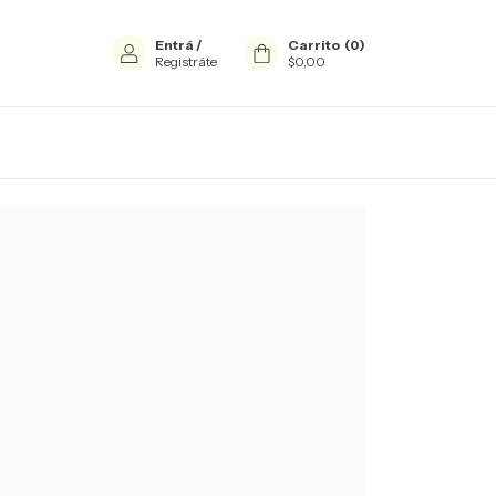
Entrá
/
Carrito
(
0
)
Registráte
$0,00