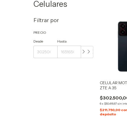
Celulares
Filtrar por
PRECIO
Desde
Hasta
CELULAR MO
ZTE A 35
$302.500,0
6
x
$50.416,67
sin int
$211.750,00
co
depósito