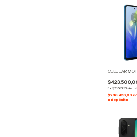
CELULAR MOT
$423.500,0
6
x
$70.583,33
sin in
$296.450,00
c
o depósito