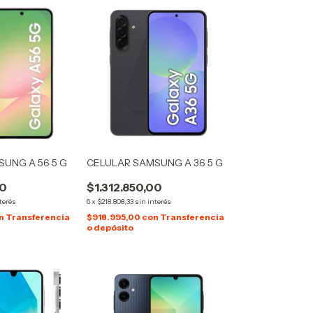
UNG A 56 5 G
CELULAR SAMSUNG A 36 5 G
00
$1.312.850,00
terés
6
x
$218.808,33
sin interés
n
Transferencia
$918.995,00
con
Transferencia
o depósito