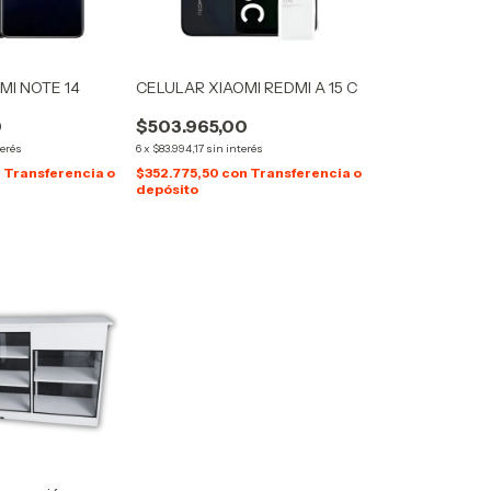
MI NOTE 14
CELULAR XIAOMI REDMI A 15 C
0
$503.965,00
terés
6
x
$83.994,17
sin interés
n
Transferencia o
$352.775,50
con
Transferencia o
depósito