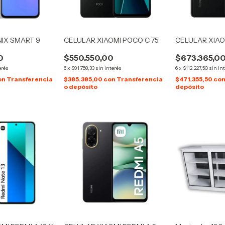
NIX SMART 9
CELULAR XIAOMI POCO C 75
CELULAR XIAO
0
$550.550,00
$673.365,0
erés
6
x
$91.758,33
sin interés
6
x
$112.227,50
sin in
on
Transferencia
$385.385,00
con
Transferencia
$471.355,50
co
o depósito
depósito