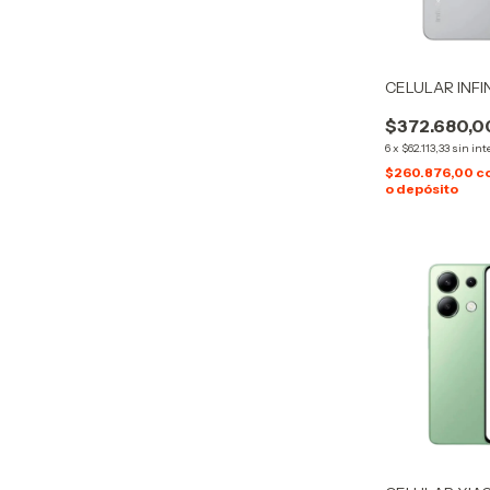
CELULAR INFI
$372.680,0
6
x
$62.113,33
sin int
$260.876,00
c
o depósito