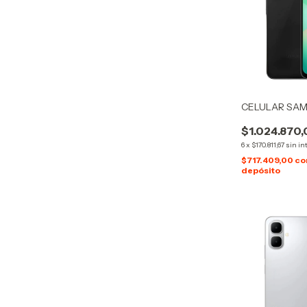
CELULAR SAM
$1.024.870
6
x
$170.811,67
sin in
$717.409,00
co
depósito