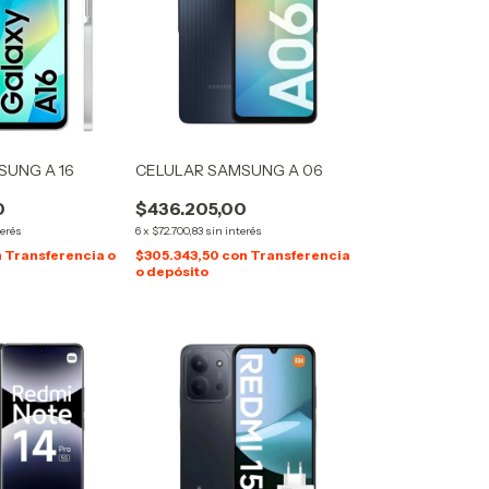
SUNG A 16
CELULAR SAMSUNG A 06
0
$436.205,00
terés
6
x
$72.700,83
sin interés
n
Transferencia o
$305.343,50
con
Transferencia
o depósito