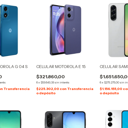
OROLA G 04 S
CELULAR MOTOROLA E 15
CELULAR SAMS
0
$321.860,00
$1.651.650,
terés
6
x
$53.643,33
sin interés
6
x
$275.275,00
sin in
on
Transferencia
$225.302,00
con
Transferencia
$1.156.155,00
co
o depósito
o depósito