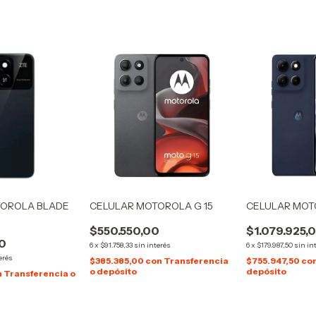
TOROLA BLADE
CELULAR MOTOROLA G 15
CELULAR MOTO
$550.550,00
$1.079.925,
0
6
x
$91.758,33
sin interés
6
x
$179.987,50
sin in
erés
$385.385,00
con
Transferencia
$755.947,50
co
o depósito
depósito
n
Transferencia o