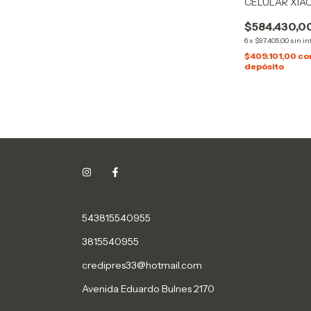
CELULAR XIAO
$584.430,0
6
x
$97.405,00
sin in
$409.101,00
co
depósito
543815540955
3815540955
credipres33@hotmail.com
Avenida Eduardo Bulnes 2170