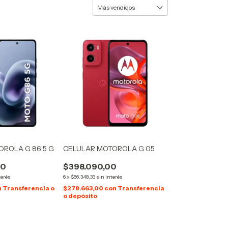
ROLA G 86 5 G
CELULAR MOTOROLA G 05
00
$398.090,00
terés
6
x
$66.348,33
sin interés
n
Transferencia o
$278.663,00
con
Transferencia
o depósito