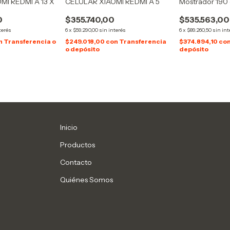
MI REDMI A 13 X
CELULAR XIAOMI REDMI A 5
Mostrador 190 
0
$355.740,00
$535.563,00
terés
6
x
$59.290,00
sin interés
6
x
$89.260,50
sin int
n
Transferencia o
$249.018,00
con
Transferencia
$374.894,10
co
o depósito
depósito
Inicio
Productos
Contacto
Quiénes Somos