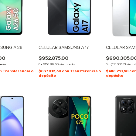
SUNG A 26
CELULAR SAMSUNG A 17
CELULAR SAM
,00
$952.875,00
$690.305,0
terés
6
x
$158.812,50
sin interés
6
x
$115.050,83
sin in
n
Transferencia o
$667.012,50
con
Transferencia o
$483.213,50
co
depósito
depósito