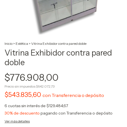
Inicio
>
Estética
>
Vitrina Exhibidor contra pared doble
Vitrina Exhibidor contra pared
doble
$776.908,00
Precio sin impuestos
$642.072,73
$543.835,60
con
Transferencia o depósito
6
cuotas sin interés de
$129.484,67
30% de descuento
pagando con Transferencia o depósito
Ver más detalles