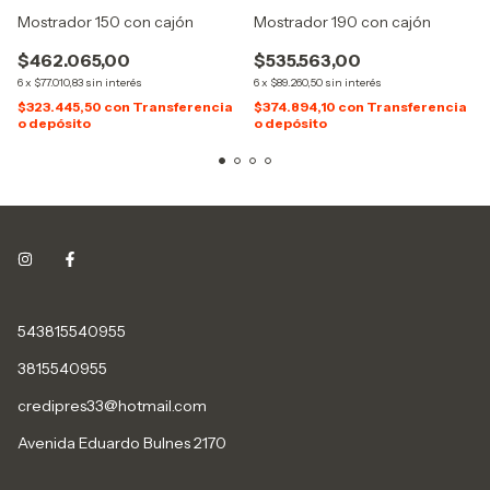
Mostrador 150 con cajón
Mostrador 190 con cajón
$462.065,00
$535.563,00
6
x
$77.010,83
sin interés
6
x
$89.260,50
sin interés
$323.445,50
con
Transferencia
$374.894,10
con
Transferencia
o depósito
o depósito
543815540955
3815540955
credipres33@hotmail.com
Avenida Eduardo Bulnes 2170