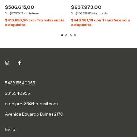
$586.615,00
$637.973,00
6
x
$97.769,17
sin interés
6
x
$106.328,83
sin interés
$410.630,50
con
Transferencia
$446.581,10
con
Transferencia
o depósito
o depósito
543815540955
3815540955
credipres33@hotmail.com
Avenida Eduardo Bulnes 2170
Inicio