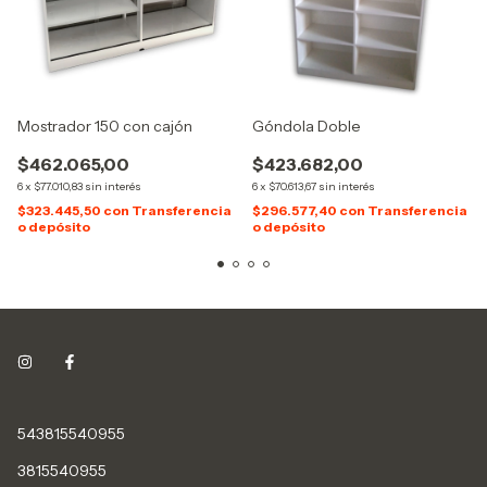
Mostrador 150 con cajón
Góndola Doble
$462.065,00
$423.682,00
6
x
$77.010,83
sin interés
6
x
$70.613,67
sin interés
$323.445,50
con
Transferencia
$296.577,40
con
Transferencia
o depósito
o depósito
543815540955
3815540955