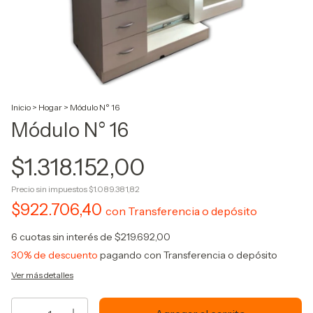
Inicio
>
Hogar
>
Módulo N° 16
Módulo N° 16
$1.318.152,00
Precio sin impuestos
$1.089.381,82
$922.706,40
con
Transferencia o depósito
6
cuotas sin interés de
$219.692,00
30% de descuento
pagando con Transferencia o depósito
Ver más detalles