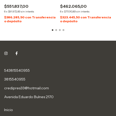
$551.837,00
$462.065,00
6
x
$91.972,83
sin interés
6
x
$77.010,83
sin interés
$386.285,90
con
Transferencia
$323.445,50
con
Transferencia
o depósito
o depósito
543815540955
3815540955
credipres33@hotmail.com
Avenida Eduardo Bulnes 2170
Inicio