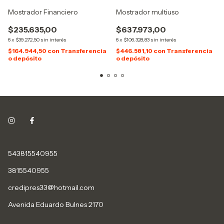
Mostrador Financiero
Mostrador multiuso
$235.635,00
$637.973,00
6
x
$39.272,50
sin interés
6
x
$106.328,83
sin interés
$164.944,50
con
Transferencia
$446.581,10
con
Transferencia
o depósito
o depósito
543815540955
3815540955
credipres33@hotmail.com
Avenida Eduardo Bulnes 2170