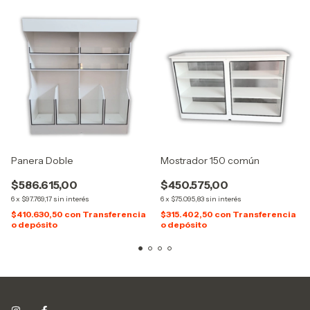
Panera Doble
Mostrador 150 común
$586.615,00
$450.575,00
6
x
$97.769,17
sin interés
6
x
$75.095,83
sin interés
$410.630,50
con
Transferencia
$315.402,50
con
Transferencia
o depósito
o depósito