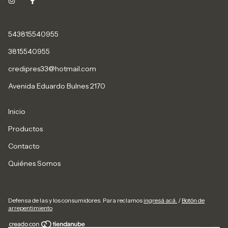
543815540955
3815540955
credipres33@hotmail.com
Avenida Eduardo Bulnes 2170
Inicio
Productos
Contacto
Quiénes Somos
Defensa de las y los consumidores. Para reclamos
ingresá acá.
/
Botón de
arrepentimiento